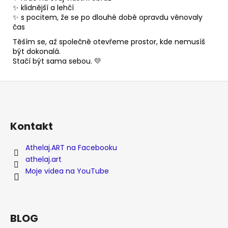
✨ klidnější a lehčí
✨ s pocitem, že se po dlouhé době opravdu věnovaly
čas
Těším se, až společně otevřeme prostor, kde nemusíš
být dokonalá.
Stačí být sama sebou. 💛
Z
á
p
a
Kontakt
t
Athelaj.ART na Facebooku
í
athelaj.art
Moje videa na YouTube
BLOG