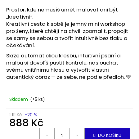
R
a
Prostor, kde nemusíš umět malovat ani být
j
M
„kreativní“.
í
Kreativní cesta k sobě je jemný mini workshop
A
t
pro ženy, které chtějí na chvíli zpomalit, propojit
se samy se sebou a tvořit intuitivně bez tlaku a
?
očekávání.
Skrze automatickou kresbu, intuitivní psaní a
malbu si dovolíš pustit kontrolu, naslouchat
svému vnitřnímu hlasu a vytvořit vlastní
HLEDAT
autentický obraz — ze sebe, ne podle předloh. 💛
Skladem
(>5 ks)
1 111 Kč
–20 %
888 Kč
Měrná
DO KOŠÍKU
cena: