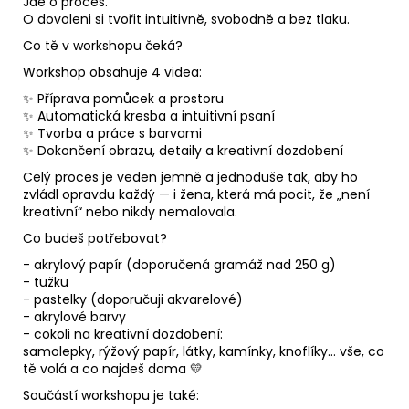
Jde o proces.
O dovoleni si tvořit intuitivně, svobodně a bez tlaku.
Co tě v workshopu čeká?
Workshop obsahuje 4 videa:
✨ Příprava pomůcek a prostoru
✨ Automatická kresba a intuitivní psaní
✨ Tvorba a práce s barvami
✨ Dokončení obrazu, detaily a kreativní dozdobení
Celý proces je veden jemně a jednoduše tak, aby ho
zvládl opravdu každý — i žena, která má pocit, že „není
kreativní“ nebo nikdy nemalovala.
Co budeš potřebovat?
- akrylový papír (doporučená gramáž nad 250 g)
- tužku
- pastelky (doporučuji akvarelové)
- akrylové barvy
- cokoli na kreativní dozdobení:
samolepky, rýžový papír, látky, kamínky, knoflíky… vše, co
tě volá a co najdeš doma 💛
Součástí workshopu je také: