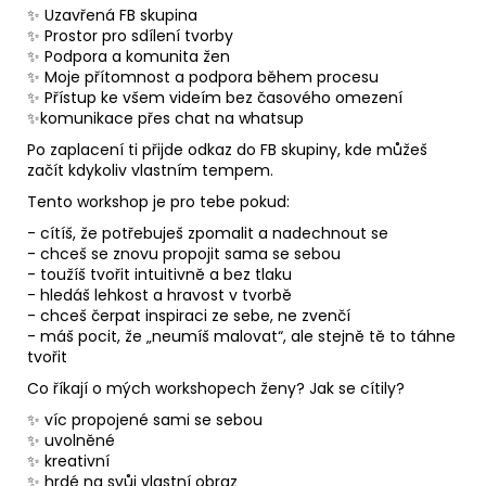
✨ Uzavřená FB skupina
✨ Prostor pro sdílení tvorby
✨ Podpora a komunita žen
✨ Moje přítomnost a podpora během procesu
✨ Přístup ke všem videím bez časového omezení
✨komunikace přes chat na whatsup
Po zaplacení ti přijde odkaz do FB skupiny, kde můžeš
začít kdykoliv vlastním tempem.
Tento workshop je pro tebe pokud:
- cítíš, že potřebuješ zpomalit a nadechnout se
- chceš se znovu propojit sama se sebou
- toužíš tvořit intuitivně a bez tlaku
- hledáš lehkost a hravost v tvorbě
- chceš čerpat inspiraci ze sebe, ne zvenčí
- máš pocit, že „neumíš malovat“, ale stejně tě to táhne
tvořit
Co říkají o mých workshopech ženy? Jak se cítily?
✨ víc propojené sami se sebou
✨ uvolněné
✨ kreativní
✨ hrdé na svůj vlastní obraz