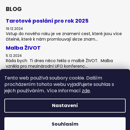
v
BLOG
ý
p
Tarotové poslání pro rok 2025
i
19.12.2024
s
Vstup do nového roku je ve znamení cest, které jsou více
u
čitelné, které k nám promlouvají skrze znam...
Malba ŽIVOT
5.12.2024
Ráda bych Ti dnes něco řekla o malbě ŽIVOT. Malba
vznikla pro mezinárodní UFO konferenc...
Kdo jsem?
Tento web používá soubory cookie. Dalším
4.12.2024
procházením tohoto webu vyjadřujete souhlas s
Ahoj, zdravím Tě a vítám Tě v mém virtuálním ateliéru.
jejich používáním.. Více informací
zde
.
Jmenuji se Lenka a tvořím pod jménem Athela...
Nastavení
Vytvořil Shoptet
Souhlasím
Copyright 2026
Athelaj.ART
. Všechna práva vyhrazena.