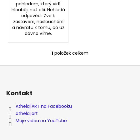
pohledem, který vidí
hlouběji než oči. Nehledá
odpovědi. Zve k
zastavení, naslouchání
a návratu k tomu, co už
dávno víme.
1
položek celkem
O
v
Z
l
á
á
d
p
a
a
Kontakt
c
t
í
Athelaj.ART na Facebooku
í
p
athelaj.art
r
Moje videa na YouTube
v
k
y