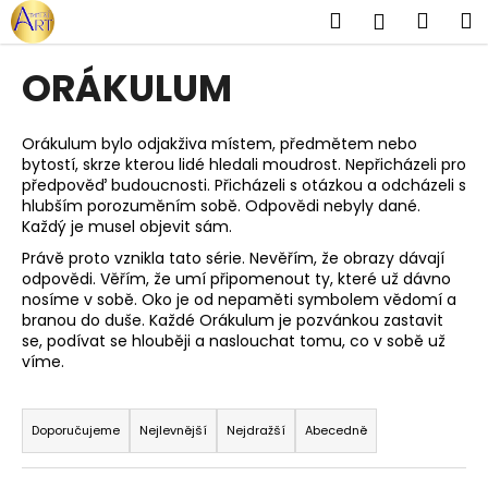
K
Přejít
Hledat
Náku
M
Přihlášen
na
o
obsah
Zpět
Zpět
košík
š
ORÁKULUM
í
C
k
o
Orákulum bylo odjakživa místem, předmětem nebo
bytostí, skrze kterou lidé hledali moudrost. Nepřicházeli pro
p
předpověď budoucnosti. Přicházeli s otázkou a odcházeli s
o
hlubším porozuměním sobě. Odpovědi nebyly dané.
t
Každý je musel objevit sám.
ř
Právě proto vznikla tato série. Nevěřím, že obrazy dávají
odpovědi. Věřím, že umí připomenout ty, které už dávno
e
nosíme v sobě. Oko je od nepaměti symbolem vědomí a
b
branou do duše. Každé Orákulum je pozvánkou zastavit
u
se, podívat se hlouběji a naslouchat tomu, co v sobě už
víme.
j
e
Ř
t
a
Doporučujeme
Nejlevnější
Nejdražší
Abecedně
e
z
n