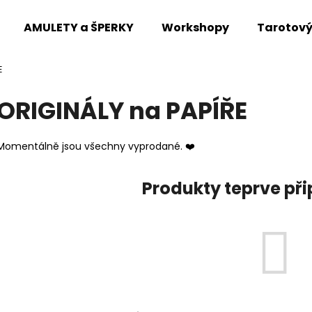
AMULETY a ŠPERKY
Workshopy
Tarotový
E
Co potřebujete najít?
ORIGINÁLY na PAPÍŘE
HLEDAT
Momentálně jsou všechny vyprodané. ❤️
Produkty teprve př